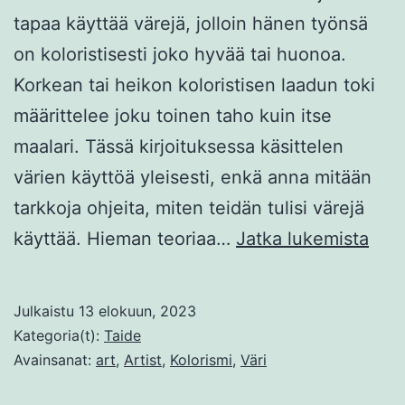
tapaa käyttää värejä, jolloin hänen työnsä
on koloristisesti joko hyvää tai huonoa.
Korkean tai heikon koloristisen laadun toki
määrittelee joku toinen taho kuin itse
maalari. Tässä kirjoituksessa käsittelen
värien käyttöä yleisesti, enkä anna mitään
tarkkoja ohjeita, miten teidän tulisi värejä
Kolo
käyttää. Hieman teoriaa…
Jatka lukemista
vai
kirj
Julkaistu
13 elokuun, 2023
Kategoria(t):
Taide
Avainsanat:
art
,
Artist
,
Kolorismi
,
Väri