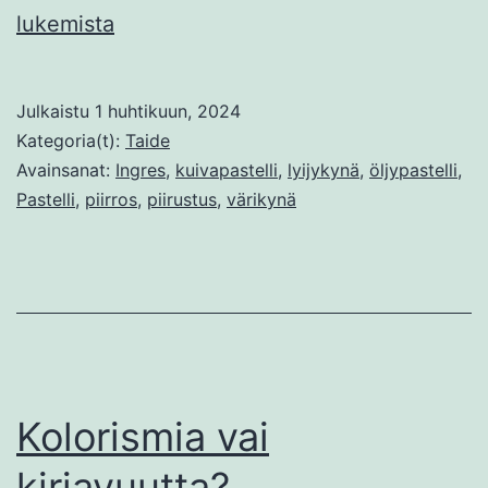
Pastellimaalaus
lukemista
ja
kynätekniikoita
Julkaistu
1 huhtikuun, 2024
Kategoria(t):
Taide
Avainsanat:
Ingres
,
kuivapastelli
,
lyijykynä
,
öljypastelli
,
Pastelli
,
piirros
,
piirustus
,
värikynä
Kolorismia vai
kirjavuutta?