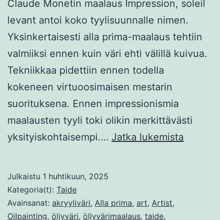
Claude Monetin maalaus Impression, soleil
levant antoi koko tyylisuunnalle nimen.
Yksinkertaisesti alla prima-maalaus tehtiin
valmiiksi ennen kuin väri ehti välillä kuivua.
Tekniikkaa pidettiin ennen todella
kokeneen virtuoosimaisen mestarin
suorituksena. Ennen impressionismia
maalausten tyyli toki olikin merkittävästi
Alla
yksityiskohtaisempi.…
Jatka lukemista
prima
ja
Julkaistu
1 huhtikuun, 2025
muita
Kategoria(t):
Taide
modern
Avainsanat:
akryyliväri
,
Alla prima
,
art
,
Artist
,
Oilpainting
,
öljyväri
,
öljyvärimaalaus
,
taide
,
maalaus