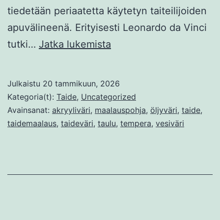
tiedetään periaatetta käytetyn taiteilijoiden
apuvälineenä. Erityisesti Leonardo da Vinci
Valokuvan
tutki…
Jatka lukemista
käyttö
maalauksen
Julkaistu
20 tammikuun, 2026
mallina
Kategoria(t):
Taide
,
Uncategorized
Avainsanat:
akryyliväri
,
maalauspohja
,
öljyväri
,
taide
,
taidemaalaus
,
taideväri
,
taulu
,
tempera
,
vesiväri