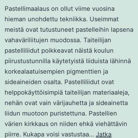
Pastellimaalaus on ollut viime vuosina
hieman unohdettu tekniikka. Useimmat
meistä ovat tutustuneet pastelleihin lapsena
vahaväriliitujen muodossa. Taiteilijan
pastelliliidut poikkeavat näistä koulun
piirustustunnilla käytetyistä liiduista lähinnä
korkealaatuisempien pigmenttien ja
sideaineiden osalta. Pastelliliidut ovat
helppokäyttöisimpiä taiteilijan materiaaleja,
nehän ovat vain värijauhetta ja sideainetta
liidun muotoon puristettuna. Pastellien
värien kirkkaus on niiden ehkä viehättävin
piirre. Kukapa voisi vastustaa…
Jatka