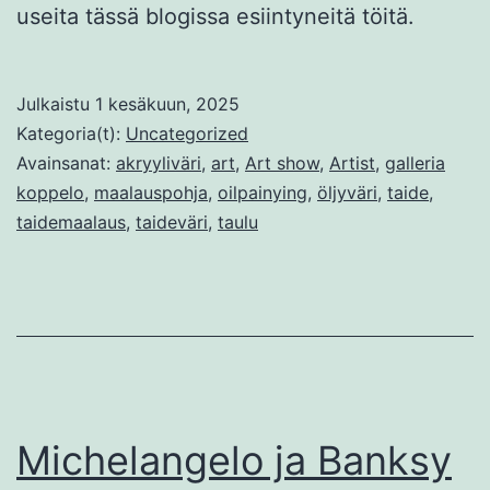
useita tässä blogissa esiintyneitä töitä.
Julkaistu
1 kesäkuun, 2025
Kategoria(t):
Uncategorized
Avainsanat:
akryyliväri
,
art
,
Art show
,
Artist
,
galleria
koppelo
,
maalauspohja
,
oilpainying
,
öljyväri
,
taide
,
taidemaalaus
,
taideväri
,
taulu
Michelangelo ja Banksy