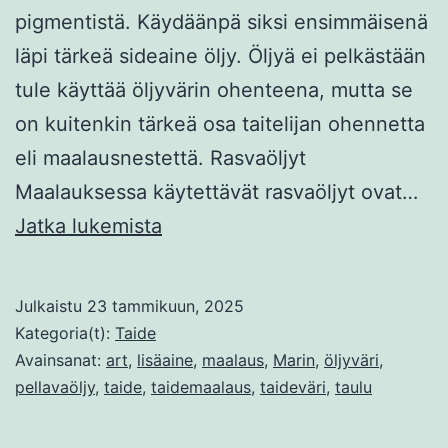
pigmentistä. Käydäänpä siksi ensimmäisenä
läpi tärkeä sideaine öljy. Öljyä ei pelkästään
tule käyttää öljyvärin ohenteena, mutta se
on kuitenkin tärkeä osa taitelijan ohennetta
eli maalausnestettä. Rasvaöljyt
Maalauksessa käytettävät rasvaöljyt ovat…
Öljyvärien
Jatka lukemista
ohenteet
ja
Julkaistu
23 tammikuun, 2025
lisäaineet
Kategoria(t):
Taide
Avainsanat:
art
,
lisäaine
,
maalaus
,
Marin
,
öljyväri
,
pellavaöljy
,
taide
,
taidemaalaus
,
taideväri
,
taulu