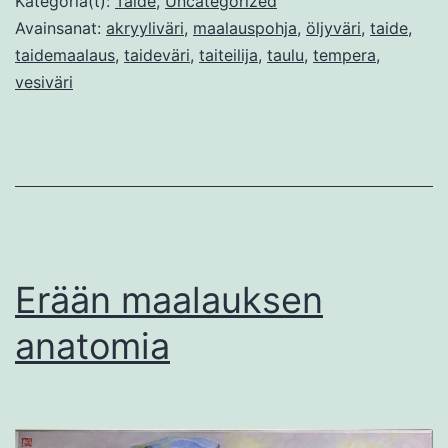
Kategoria(t):
Taide
,
Uncategorized
Avainsanat:
akryyliväri
,
maalauspohja
,
öljyväri
,
taide
,
taidemaalaus
,
taideväri
,
taiteilija
,
taulu
,
tempera
,
vesiväri
Erään maalauksen
anatomia