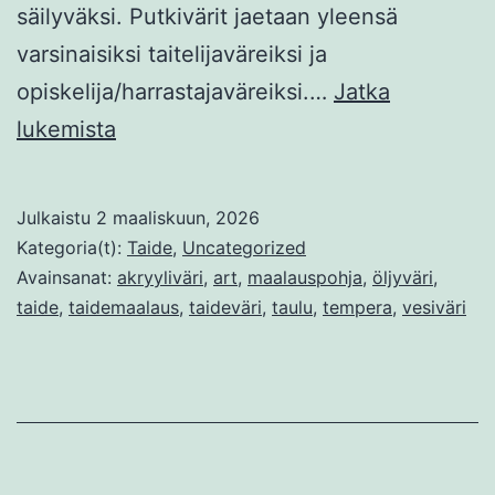
säilyväksi. Putkivärit jaetaan yleensä
varsinaisiksi taitelijaväreiksi ja
opiskelija/harrastajaväreiksi.…
Jatka
VANHOJEN
lukemista
MESTARIEN
ÖLJYVÄRI
Julkaistu
2 maaliskuun, 2026
Kategoria(t):
Taide
,
Uncategorized
Avainsanat:
akryyliväri
,
art
,
maalauspohja
,
öljyväri
,
taide
,
taidemaalaus
,
taideväri
,
taulu
,
tempera
,
vesiväri