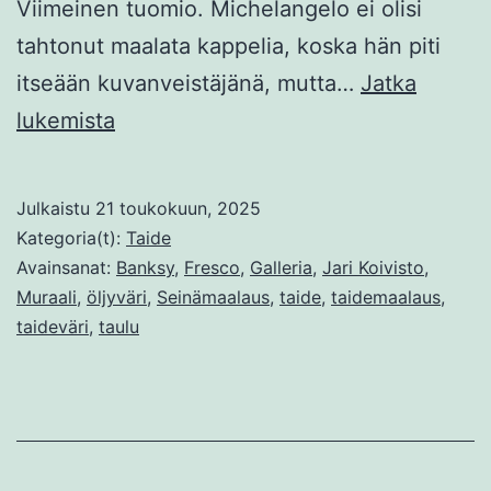
Viimeinen tuomio. Michelangelo ei olisi
tahtonut maalata kappelia, koska hän piti
itseään kuvanveistäjänä, mutta…
Jatka
Michelangelo
lukemista
ja
Banksy
Julkaistu
21 toukokuun, 2025
seinämaalauksen
Kategoria(t):
Taide
kaksi
Avainsanat:
Banksy
,
Fresco
,
Galleria
,
Jari Koivisto
,
Muraali
,
öljyväri
,
Seinämaalaus
,
taide
,
taidemaalaus
,
puolta
taideväri
,
taulu