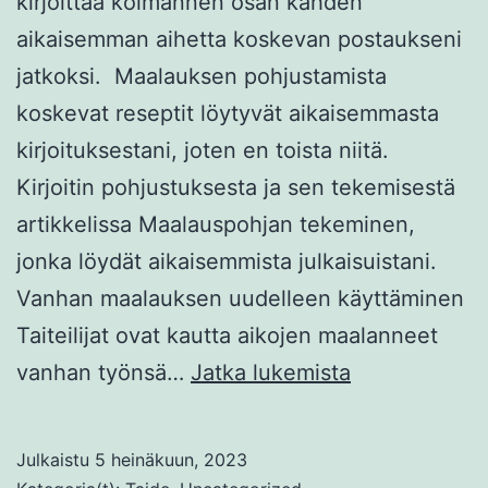
kirjoittaa kolmannen osan kahden
aikaisemman aihetta koskevan postaukseni
jatkoksi. Maalauksen pohjustamista
koskevat reseptit löytyvät aikaisemmasta
kirjoituksestani, joten en toista niitä.
Kirjoitin pohjustuksesta ja sen tekemisestä
artikkelissa Maalauspohjan tekeminen,
jonka löydät aikaisemmista julkaisuistani.
Vanhan maalauksen uudelleen käyttäminen
Taiteilijat ovat kautta aikojen maalanneet
Miten
vanhan työnsä…
Jatka lukemista
maalataan
öljyväreillä
Julkaistu
5 heinäkuun, 2023
3.