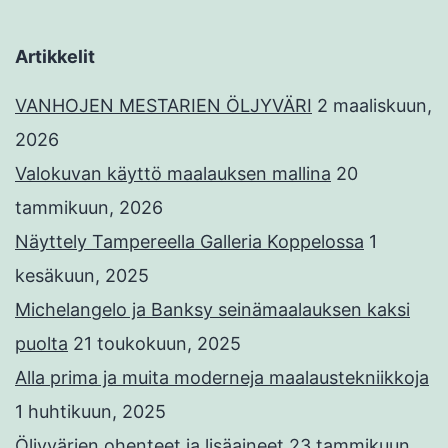
Artikkelit
VANHOJEN MESTARIEN ÖLJYVÄRI
2 maaliskuun,
2026
Valokuvan käyttö maalauksen mallina
20
tammikuun, 2026
Näyttely Tampereella Galleria Koppelossa
1
kesäkuun, 2025
Michelangelo ja Banksy seinämaalauksen kaksi
puolta
21 toukokuun, 2025
Alla prima ja muita moderneja maalaustekniikkoja
1 huhtikuun, 2025
Öljyvärien ohenteet ja lisäaineet
23 tammikuun,