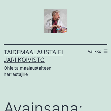
Siirry
sisältöön
TAIDEMAALAUSTA.FI
Valikko
JARI KOIVISTO
Ohjeita maalaustaiteen
harrastajille
Avainsana: