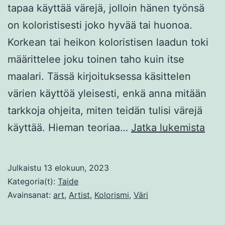
tapaa käyttää värejä, jolloin hänen työnsä
on koloristisesti joko hyvää tai huonoa.
Korkean tai heikon koloristisen laadun toki
määrittelee joku toinen taho kuin itse
maalari. Tässä kirjoituksessa käsittelen
värien käyttöä yleisesti, enkä anna mitään
tarkkoja ohjeita, miten teidän tulisi värejä
Kolo
käyttää. Hieman teoriaa…
Jatka lukemista
vai
kirj
Julkaistu
13 elokuun, 2023
Kategoria(t):
Taide
Avainsanat:
art
,
Artist
,
Kolorismi
,
Väri