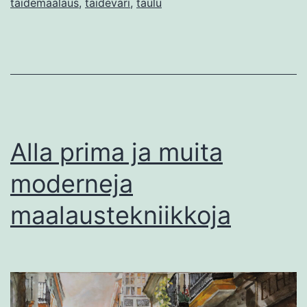
taidemaalaus
,
taideväri
,
taulu
Alla prima ja muita
moderneja
maalaustekniikkoja