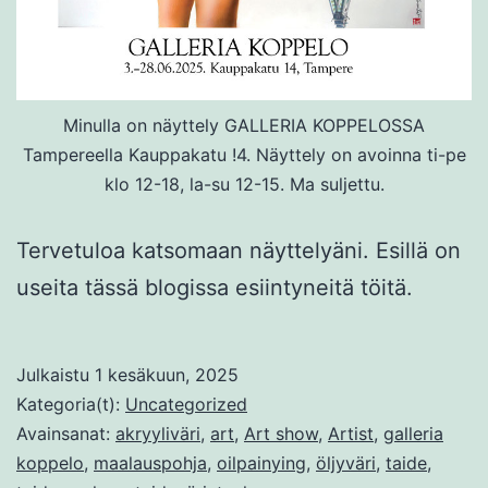
Minulla on näyttely GALLERIA KOPPELOSSA
Tampereella Kauppakatu !4. Näyttely on avoinna ti-pe
klo 12-18, la-su 12-15. Ma suljettu.
Tervetuloa katsomaan näyttelyäni. Esillä on
useita tässä blogissa esiintyneitä töitä.
Julkaistu
1 kesäkuun, 2025
Kategoria(t):
Uncategorized
Avainsanat:
akryyliväri
,
art
,
Art show
,
Artist
,
galleria
koppelo
,
maalauspohja
,
oilpainying
,
öljyväri
,
taide
,