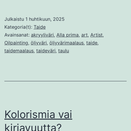
prima
ja
Julkaistu
1 huhtikuun, 2025
muita
Kategoria(t):
Taide
modern
Avainsanat:
akryyliväri
,
Alla prima
,
art
,
Artist
,
Oilpainting
,
öljyväri
,
öljyvärimaalaus
,
taide
,
maalaus
taidemaalaus
,
taideväri
,
taulu
Kolorismia vai
kirjavuutta?