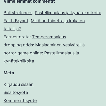
Viimeisimmät kommentit
Ball stretchers
:
Pastellimaalaus ja kynätekniikoita
Faith Bryant
:
Mikä on taidetta ja kuka on
taiteilija?
Earnestorata
:
Temperamaalaus
dropping odds
:
Maalaaminen vesiväreillä
horror game online
:
Pastellimaalaus ja
kynätekniikoita
Meta
Kirjaudu sisään
Sisältösyöte
Kommenttisyöte