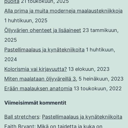
puolta
21 toukokuun, 2025
Alla prima ja muita moderneja maalaustekniikkoja
1 huhtikuun, 2025
Öljyvärien ohenteet ja lisäaineet
23 tammikuun,
2025
Pastellimaalaus ja kynätekniikoita
1 huhtikuun,
2024
Kolorismia vai kirjavuutta?
13 elokuun, 2023
Miten maalataan öljyväreillä 3.
5 heinäkuun, 2023
Erään maalauksen anatomia
13 toukokuun, 2022
Viimeisimmät kommentit
Ball stretchers
:
Pastellimaalaus ja kynätekniikoita
Faith Bryant
:
Mikä on taidetta ja kuka on