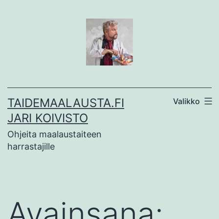
Siirry
sisältöön
TAIDEMAALAUSTA.FI
Valikko
JARI KOIVISTO
Ohjeita maalaustaiteen
harrastajille
Avainsana: