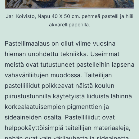
Jari Koivisto, Napu 40 X 50 cm. pehmeä pastelli ja hiili
akvarellipaperilla.
Pastellimaalaus on ollut viime vuosina
hieman unohdettu tekniikka. Useimmat
meistä ovat tutustuneet pastelleihin lapsena
vahaväriliitujen muodossa. Taiteilijan
pastelliliidut poikkeavat näistä koulun
piirustustunnilla käytetyistä liiduista lähinnä
korkealaatuisempien pigmenttien ja
sideaineiden osalta. Pastelliliidut ovat
helppokäyttöisimpiä taiteilijan materiaaleja,
nehän ovat vain värijauhetta ja sideainetta