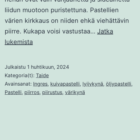
liidun muotoon puristettuna. Pastellien
värien kirkkaus on niiden ehkä viehättävin
piirre. Kukapa voisi vastustaa…
Jatka
Pastellimaalaus
lukemista
ja
kynätekniikoita
Julkaistu
1 huhtikuun, 2024
Kategoria(t):
Taide
Avainsanat:
Ingres
,
kuivapastelli
,
lyijykynä
,
öljypastelli
,
Pastelli
,
piirros
,
piirustus
,
värikynä