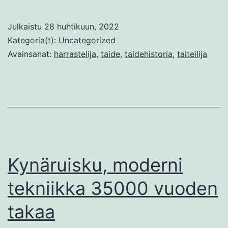
on
taidetta
Julkaistu
28 huhtikuun, 2022
ja
Kategoria(t):
Uncategorized
kuka
Avainsanat:
harrastelija
,
taide
,
taidehistoria
,
taiteilija
on
taiteilija?
Kynäruisku, moderni
tekniikka 35000 vuoden
takaa