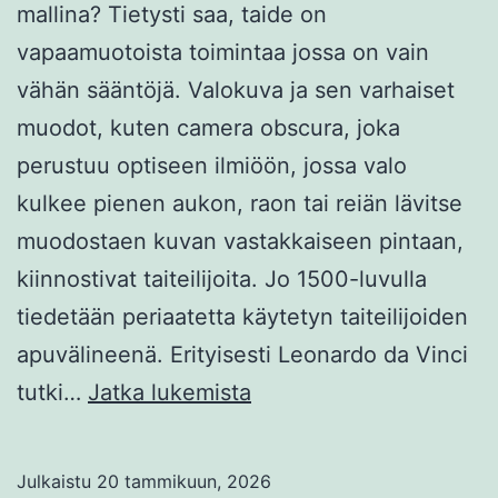
mallina? Tietysti saa, taide on
vapaamuotoista toimintaa jossa on vain
vähän sääntöjä. Valokuva ja sen varhaiset
muodot, kuten camera obscura, joka
perustuu optiseen ilmiöön, jossa valo
kulkee pienen aukon, raon tai reiän lävitse
muodostaen kuvan vastakkaiseen pintaan,
kiinnostivat taiteilijoita. Jo 1500-luvulla
tiedetään periaatetta käytetyn taiteilijoiden
apuvälineenä. Erityisesti Leonardo da Vinci
Valokuvan
tutki…
Jatka lukemista
käyttö
maalauksen
Julkaistu
20 tammikuun, 2026