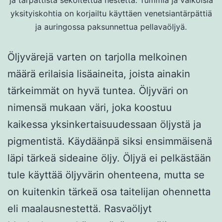
ja tärpättistä sekoitettua nestettä. Tummia ja valkoisia
yksityiskohtia on korjailtu käyttäen venetsiantärpättiä
ja auringossa paksunnettua pellavaöljyä.
Öljyvärejä varten on tarjolla melkoinen
määrä erilaisia lisäaineita, joista ainakin
tärkeimmät on hyvä tuntea. Öljyväri on
nimensä mukaan väri, joka koostuu
kaikessa yksinkertaisuudessaan öljystä ja
pigmentistä. Käydäänpä siksi ensimmäisenä
läpi tärkeä sideaine öljy. Öljyä ei pelkästään
tule käyttää öljyvärin ohenteena, mutta se
on kuitenkin tärkeä osa taitelijan ohennetta
eli maalausnestettä. Rasvaöljyt