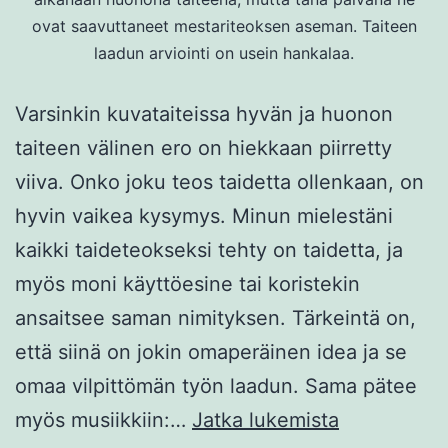
ovat saavuttaneet mestariteoksen aseman. Taiteen
laadun arviointi on usein hankalaa.
Varsinkin kuvataiteissa hyvän ja huonon
taiteen välinen ero on hiekkaan piirretty
viiva. Onko joku teos taidetta ollenkaan, on
hyvin vaikea kysymys. Minun mielestäni
kaikki taideteokseksi tehty on taidetta, ja
myös moni käyttöesine tai koristekin
ansaitsee saman nimityksen. Tärkeintä on,
että siinä on jokin omaperäinen idea ja se
omaa vilpittömän työn laadun. Sama pätee
Mikä
myös musiikkiin:…
Jatka lukemista