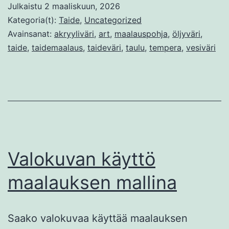
Julkaistu
2 maaliskuun, 2026
Kategoria(t):
Taide
,
Uncategorized
Avainsanat:
akryyliväri
,
art
,
maalauspohja
,
öljyväri
,
taide
,
taidemaalaus
,
taideväri
,
taulu
,
tempera
,
vesiväri
Valokuvan käyttö
maalauksen mallina
Saako valokuvaa käyttää maalauksen