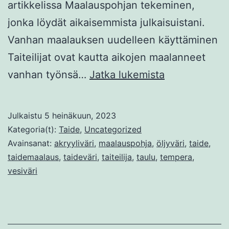
artikkelissa Maalauspohjan tekeminen,
jonka löydät aikaisemmista julkaisuistani.
Vanhan maalauksen uudelleen käyttäminen
Taiteilijat ovat kautta aikojen maalanneet
Miten
vanhan työnsä…
Jatka lukemista
maalataan
öljyväreillä
Julkaistu
5 heinäkuun, 2023
3.
Kategoria(t):
Taide
,
Uncategorized
Avainsanat:
akryyliväri
,
maalauspohja
,
öljyväri
,
taide
,
taidemaalaus
,
taideväri
,
taiteilija
,
taulu
,
tempera
,
vesiväri