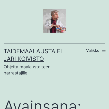
Siirry
sisältöön
TAIDEMAALAUSTA.FI
Valikko
JARI KOIVISTO
Ohjeita maalaustaiteen
harrastajille
Avainsana: