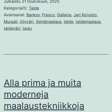
Julkaistu
21 toukokuun, 2025
seinämaalauksen
Kategoria(t):
Taide
kaksi
Avainsanat:
Banksy
,
Fresco
,
Galleria
,
Jari Koivisto
,
Muraali
,
öljyväri
,
Seinämaalaus
,
taide
,
taidemaalaus
,
puolta
taideväri
,
taulu
Alla prima ja muita
moderneja
maalaustekniikkoja