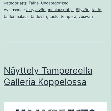
mallina
Kategoria(t):
Taide
,
Uncategorized
Avainsanat:
akryyliväri
,
maalauspohja
,
öljyväri
,
taide
,
taidemaalaus
,
taideväri
,
taulu
,
tempera
,
vesiväri
Näyttely Tampereella
Galleria Koppelossa