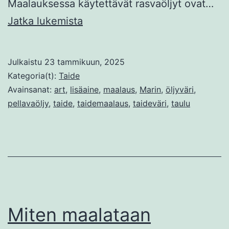
Maalauksessa käytettävät rasvaöljyt ovat…
Öljyvärien
Jatka lukemista
ohenteet
ja
Julkaistu
23 tammikuun, 2025
lisäaineet
Kategoria(t):
Taide
Avainsanat:
art
,
lisäaine
,
maalaus
,
Marin
,
öljyväri
,
pellavaöljy
,
taide
,
taidemaalaus
,
taideväri
,
taulu
Miten maalataan