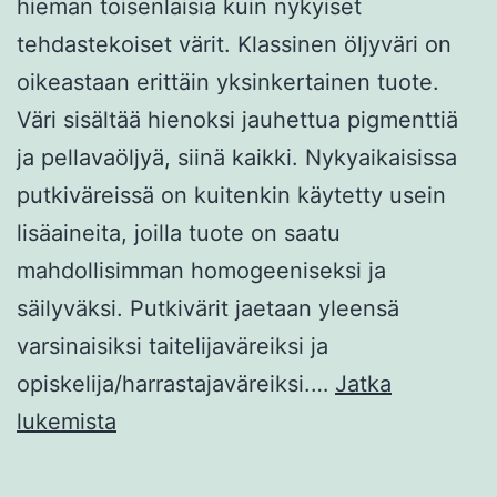
hieman toisenlaisia kuin nykyiset
tehdastekoiset värit. Klassinen öljyväri on
oikeastaan erittäin yksinkertainen tuote.
Väri sisältää hienoksi jauhettua pigmenttiä
ja pellavaöljyä, siinä kaikki. Nykyaikaisissa
putkiväreissä on kuitenkin käytetty usein
lisäaineita, joilla tuote on saatu
mahdollisimman homogeeniseksi ja
säilyväksi. Putkivärit jaetaan yleensä
varsinaisiksi taitelijaväreiksi ja
opiskelija/harrastajaväreiksi.…
Jatka
VANHOJEN
lukemista
MESTARIEN
ÖLJYVÄRI