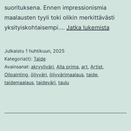
suorituksena. Ennen impressionismia
maalausten tyyli toki olikin merkittävästi
Alla
yksityiskohtaisempi.…
Jatka lukemista
prima
ja
Julkaistu
1 huhtikuun, 2025
muita
Kategoria(t):
Taide
modern
Avainsanat:
akryyliväri
,
Alla prima
,
art
,
Artist
,
Oilpainting
,
öljyväri
,
öljyvärimaalaus
,
taide
,
maalaus
taidemaalaus
,
taideväri
,
taulu