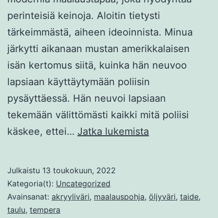
perinteisiä keinoja. Aloitin tietysti
tärkeimmästä, aiheen ideoinnista. Minua
järkytti aikanaan mustan amerikkalaisen
isän kertomus siitä, kuinka hän neuvoo
lapsiaan käyttäytymään poliisin
pysäyttäessä. Hän neuvoi lapsiaan
tekemään välittömästi kaikki mitä poliisi
Erään
käskee, ettei…
Jatka lukemista
maalauksen
anatomia
Julkaistu
13 toukokuun, 2022
Kategoria(t):
Uncategorized
Avainsanat:
akryyliväri
,
maalauspohja
,
öljyväri
,
taide
,
taulu
,
tempera