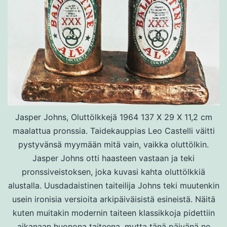
Jasper Johns, Oluttölkkejä 1964 137 X 29 X 11,2 cm
maalattua pronssia. Taidekauppias Leo Castelli väitti
pystyvänsä myymään mitä vain, vaikka oluttölkin.
Jasper Johns otti haasteen vastaan ja teki
pronssiveistoksen, joka kuvasi kahta oluttölkkiä
alustalla. Uusdadaistinen taiteilija Johns teki muutenkin
usein ironisia versioita arkipäiväisistä esineistä. Näitä
kuten muitakin modernin taiteen klassikkoja pidettiin
aikanaan huonona taiteena, mutta tänä päivänä ne