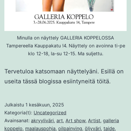
Minulla on näyttely GALLERIA KOPPELOSSA
Tampereella Kauppakatu !4. Näyttely on avoinna ti-pe
klo 12-18, la-su 12-15. Ma suljettu.
Tervetuloa katsomaan näyttelyäni. Esillä on
useita tässä blogissa esiintyneitä töitä.
Julkaistu
1 kesäkuun, 2025
Kategoria(t):
Uncategorized
Avainsanat:
akryyliväri
,
art
,
Art show
,
Artist
,
galleria
koppelo
,
maalauspohja
,
oilpainying
,
öljyväri
,
taide
,