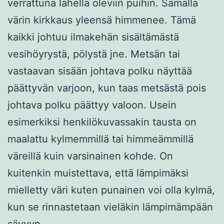
verrattuna lähellä oleviin puihin. Samalla
värin kirkkaus yleensä himmenee. Tämä
kaikki johtuu ilmakehän sisältämästä
vesihöyrystä, pölystä jne. Metsän tai
vastaavan sisään johtava polku näyttää
päättyvän varjoon, kun taas metsästä pois
johtava polku päättyy valoon. Usein
esimerkiksi henkilökuvassakin tausta on
maalattu kylmemmillä tai himmeämmillä
väreillä kuin varsinainen kohde. On
kuitenkin muistettava, että lämpimäksi
mielletty väri kuten punainen voi olla kylmä,
kun se rinnastetaan vieläkin lämpimämpään
sävyyn.