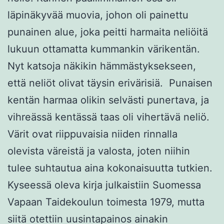
läpinäkyvää muovia, johon oli painettu
punainen alue, joka peitti harmaita neliöitä
lukuun ottamatta kummankin värikentän.
Nyt katsoja näkikin hämmästyksekseen,
että neliöt olivat täysin erivärisiä. Punaisen
kentän harmaa olikin selvästi punertava, ja
vihreässä kentässä taas oli vihertävä neliö.
Värit ovat riippuvaisia niiden rinnalla
olevista väreistä ja valosta, joten niihin
tulee suhtautua aina kokonaisuutta tutkien.
Kyseessä oleva kirja julkaistiin Suomessa
Vapaan Taidekoulun toimesta 1979, mutta
siitä otettiin uusintapainos ainakin