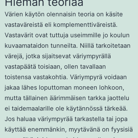
Hieman teoriaa
Värien käytön olennaisin teoria on käsite
vastaväreistä eli komplementtiväreistä.
Vastavärit ovat tuttuja useimmille jo koulun
kuvaamataidon tunneilta. Niillä tarkoitetaan
värejä, jotka sijaitsevat väriympyrällä
vastapäätä toisiaan, ollen tavallaan
toistensa vastakohtia. Väriympyrä voidaan
jakaa lähes loputtoman moneen lohkoon,
mutta tällainen äärimmäisen tarkka jaottelu
ei taidemaalarille ole käytännössä tärkeää.
Jos haluaa väriympyrää tarkastella tai jopa
käyttää enemmänkin, myytävänä on fyysisiä