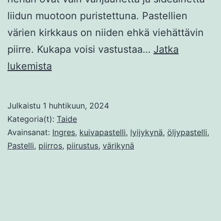
liidun muotoon puristettuna. Pastellien
värien kirkkaus on niiden ehkä viehättävin
piirre. Kukapa voisi vastustaa…
Jatka
Pastellimaalaus
lukemista
ja
kynätekniikoita
Julkaistu
1 huhtikuun, 2024
Kategoria(t):
Taide
Avainsanat:
Ingres
,
kuivapastelli
,
lyijykynä
,
öljypastelli
,
Pastelli
,
piirros
,
piirustus
,
värikynä