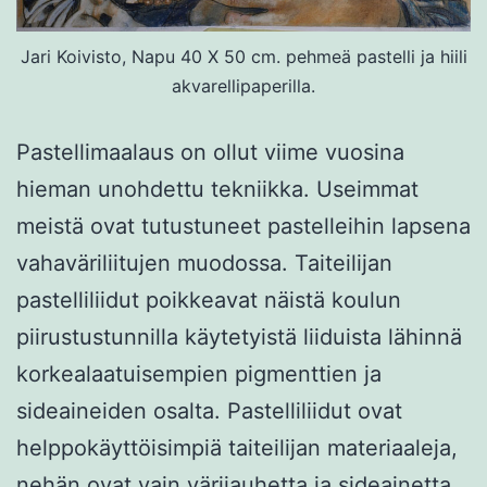
Jari Koivisto, Napu 40 X 50 cm. pehmeä pastelli ja hiili
akvarellipaperilla.
Pastellimaalaus on ollut viime vuosina
hieman unohdettu tekniikka. Useimmat
meistä ovat tutustuneet pastelleihin lapsena
vahaväriliitujen muodossa. Taiteilijan
pastelliliidut poikkeavat näistä koulun
piirustustunnilla käytetyistä liiduista lähinnä
korkealaatuisempien pigmenttien ja
sideaineiden osalta. Pastelliliidut ovat
helppokäyttöisimpiä taiteilijan materiaaleja,
nehän ovat vain värijauhetta ja sideainetta