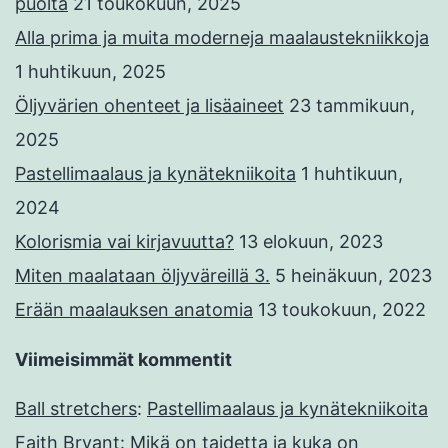
puolta
21 toukokuun, 2025
Alla prima ja muita moderneja maalaustekniikkoja
1 huhtikuun, 2025
Öljyvärien ohenteet ja lisäaineet
23 tammikuun,
2025
Pastellimaalaus ja kynätekniikoita
1 huhtikuun,
2024
Kolorismia vai kirjavuutta?
13 elokuun, 2023
Miten maalataan öljyväreillä 3.
5 heinäkuun, 2023
Erään maalauksen anatomia
13 toukokuun, 2022
Viimeisimmät kommentit
Ball stretchers
:
Pastellimaalaus ja kynätekniikoita
Faith Bryant
:
Mikä on taidetta ja kuka on