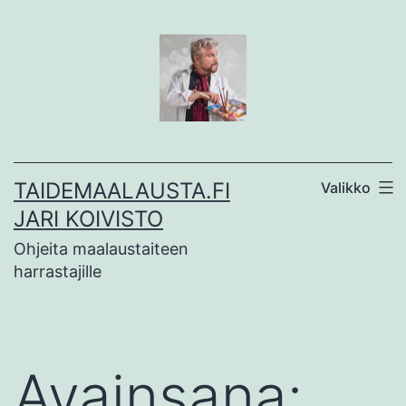
Siirry
sisältöön
TAIDEMAALAUSTA.FI
Valikko
JARI KOIVISTO
Ohjeita maalaustaiteen
harrastajille
Avainsana: