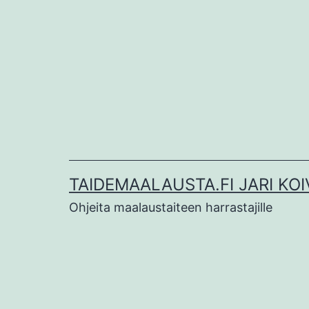
Siirry
sisältöön
TAIDEMAALAUSTA.FI JARI KOI
Ohjeita maalaustaiteen harrastajille