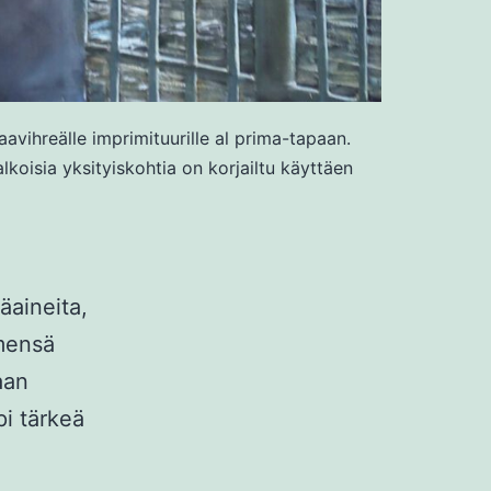
avihreälle imprimituurille al prima-tapaan.
lkoisia yksityiskohtia on korjailtu käyttäen
äaineita,
imensä
aan
pi tärkeä