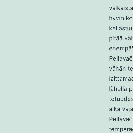
valkaist
hyvin ko
kellastu
pitää vä
enempää
Pellavaö
vähän te
laittamaa
lähellä 
totuudes
aika vaj
Pellavaö
temperae