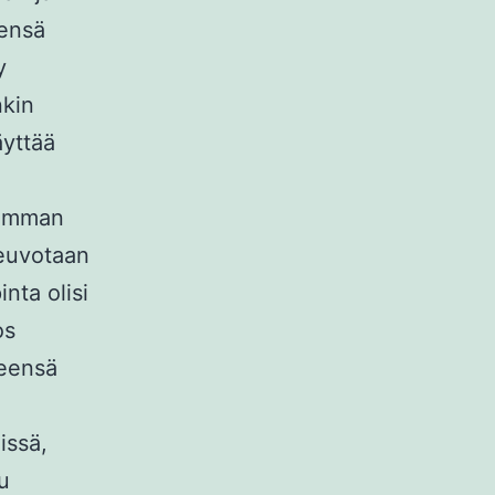
eensä
y
nkin
äyttää
isimman
neuvotaan
inta olisi
os
leensä
issä,
u