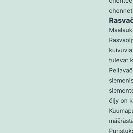
ohenteen
ohennett
Rasvaö
Maalauks
Rasvaölj
kuivuvia
tulevat
Pellavaö
siemenis
siement
öljy on 
Kuumapur
määräst
Puristuk