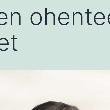
ien ohente
et