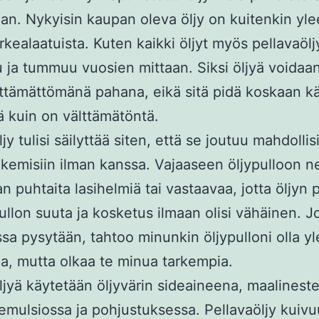
aan. Nykyisin kaupan oleva öljy on kuitenkin yl
rkealaatuista. Kuten kaikki öljyt myös pellavaölj
u ja tummuu vuosien mittaan. Siksi öljyä voidaa
lttämättömänä pahana, eikä sitä pidä koskaan k
 kuin on välttämätöntä.
ljy tulisi säilyttää siten, että se joutuu mahdoll
kemisiin ilman kanssa. Vajaaseen öljypulloon 
n puhtaita lasihelmiä tai vastaavaa, jotta öljyn p
pullon suuta ja kosketus ilmaan olisi vähäinen. J
sa pysytään, tahtoo minunkin öljypulloni olla y
aa, mutta olkaa te minua tarkempia.
ljyä käytetään öljyvärin sideaineena, maalineste
mulsiossa ja pohjustuksessa. Pellavaöljy kuivu