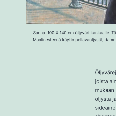
Sanna. 100 X 140 cm öljyväri kankaalle. Tä
Maalinesteenä käytin pellavaöljystä, dammar
Öljyvärej
joista a
mukaan v
öljystä 
sideaine 