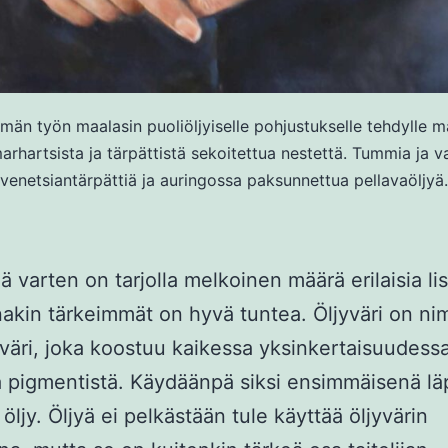
män työn maalasin puoliöljyiselle pohjustukselle tehdylle ma
hartsista ja tärpättistä sekoitettua nestettä. Tummia ja va
venetsiantärpättiä ja auringossa paksunnettua pellavaöljyä.
ä varten on tarjolla melkoinen määrä erilaisia lis
inakin tärkeimmät on hyvä tuntea. Öljyväri on n
äri, joka koostuu kaikessa yksinkertaisuudess
ja pigmentistä. Käydäänpä siksi ensimmäisenä lä
öljy. Öljyä ei pelkästään tule käyttää öljyvärin