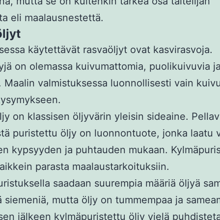
a, mutta se on kuitenkin tärkeä osa taitelijan
a eli maalausnestettä.
ljyt
essa käytettävät rasvaöljyt ovat kasvirasvoja.
yjä on olemassa kuivumattomia, puolikuivuvia j
. Maalin valmistuksessa luonnollisesti vain kuivu
 kysymykseen.
ljy on klassisen öljyvärin yleisin sideaine. Pella
tä puristettu öljy on luonnontuote, jonka laatu 
en kypsyyden ja puhtauden mukaan. Kylmäpuris
kaikkein parasta maalaustarkoituksiin.
istuksella saadaan suurempia määriä öljyä sa
ä siemeniä, mutta öljy on tummempaa ja samea
sen jälkeen kylmäpuristettu öljy vielä puhdistet