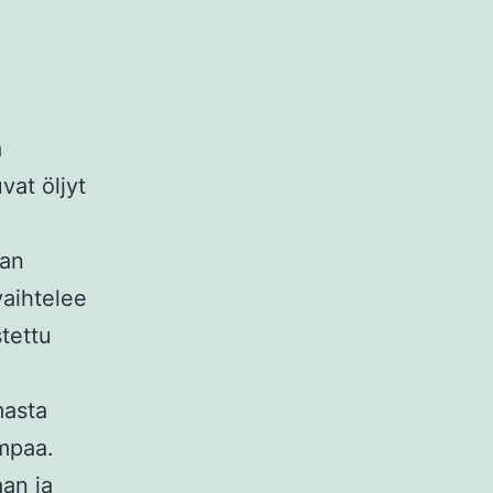
a
vat öljyt
van
vaihtelee
tettu
masta
mpaa.
aan ja