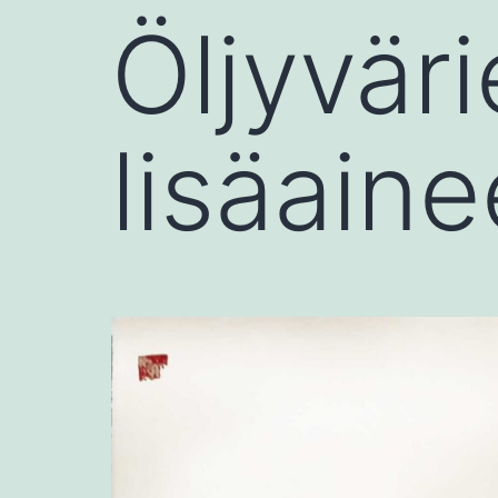
Öljyvär
lisäaine