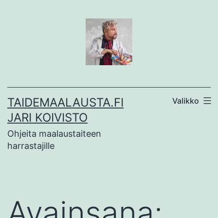
Siirry
sisältöön
TAIDEMAALAUSTA.FI
Valikko
JARI KOIVISTO
Ohjeita maalaustaiteen
harrastajille
Avainsana: