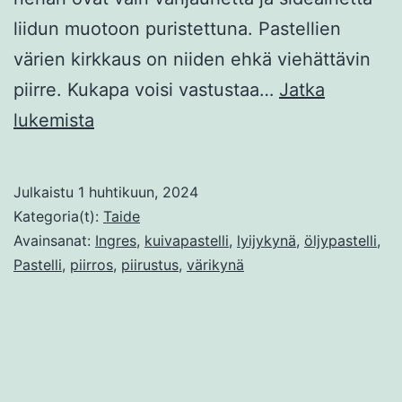
liidun muotoon puristettuna. Pastellien
värien kirkkaus on niiden ehkä viehättävin
piirre. Kukapa voisi vastustaa…
Jatka
Pastellimaalaus
lukemista
ja
kynätekniikoita
Julkaistu
1 huhtikuun, 2024
Kategoria(t):
Taide
Avainsanat:
Ingres
,
kuivapastelli
,
lyijykynä
,
öljypastelli
,
Pastelli
,
piirros
,
piirustus
,
värikynä