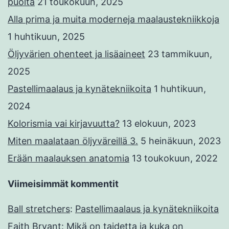
puolta
21 toukokuun, 2025
Alla prima ja muita moderneja maalaustekniikkoja
1 huhtikuun, 2025
Öljyvärien ohenteet ja lisäaineet
23 tammikuun,
2025
Pastellimaalaus ja kynätekniikoita
1 huhtikuun,
2024
Kolorismia vai kirjavuutta?
13 elokuun, 2023
Miten maalataan öljyväreillä 3.
5 heinäkuun, 2023
Erään maalauksen anatomia
13 toukokuun, 2022
Viimeisimmät kommentit
Ball stretchers
:
Pastellimaalaus ja kynätekniikoita
Faith Bryant
:
Mikä on taidetta ja kuka on