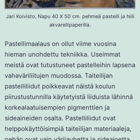
Jari Koivisto, Napu 40 X 50 cm. pehmeä pastelli ja hiili
akvarellipaperilla.
Pastellimaalaus on ollut viime vuosina
hieman unohdettu tekniikka. Useimmat
meistä ovat tutustuneet pastelleihin lapsena
vahaväriliitujen muodossa. Taiteilijan
pastelliliidut poikkeavat näistä koulun
piirustustunnilla käytetyistä liiduista lähinnä
korkealaatuisempien pigmenttien ja
sideaineiden osalta. Pastelliliidut ovat
helppokäyttöisimpiä taiteilijan materiaaleja,
nehän ovat vain värijauhetta ja sideainetta