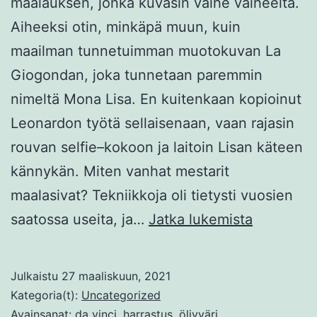
maalauksen, jonka kuvasin vaihe vaiheelta.
Aiheeksi otin, minkäpä muun, kuin
maailman tunnetuimman muotokuvan La
Giogondan, joka tunnetaan paremmin
nimeltä Mona Lisa. En kuitenkaan kopioinut
Leonardon työtä sellaisenaan, vaan rajasin
rouvan selfie–kokoon ja laitoin Lisan käteen
kännykän. Miten vanhat mestarit
maalasivat? Tekniikkoja oli tietysti vuosien
VANHOJ
saatossa useita, ja…
Jatka lukemista
MESTARE
TEKNIIKA
Julkaistu
27 maaliskuun, 2021
Kategoria(t):
Uncategorized
Avainsanat:
da vinci
,
harrastus
,
öljyväri
,