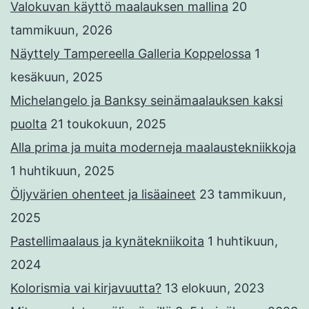
Valokuvan käyttö maalauksen mallina
20
tammikuun, 2026
Näyttely Tampereella Galleria Koppelossa
1
kesäkuun, 2025
Michelangelo ja Banksy seinämaalauksen kaksi
puolta
21 toukokuun, 2025
Alla prima ja muita moderneja maalaustekniikkoja
1 huhtikuun, 2025
Öljyvärien ohenteet ja lisäaineet
23 tammikuun,
2025
Pastellimaalaus ja kynätekniikoita
1 huhtikuun,
2024
Kolorismia vai kirjavuutta?
13 elokuun, 2023