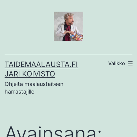
Siirry
sisältöön
TAIDEMAALAUSTA.FI
Valikko
JARI KOIVISTO
Ohjeita maalaustaiteen
harrastajille
Avainsana: