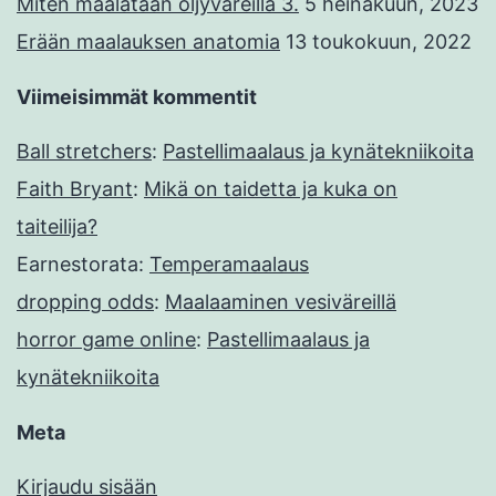
Miten maalataan öljyväreillä 3.
5 heinäkuun, 2023
Erään maalauksen anatomia
13 toukokuun, 2022
Viimeisimmät kommentit
Ball stretchers
:
Pastellimaalaus ja kynätekniikoita
Faith Bryant
:
Mikä on taidetta ja kuka on
taiteilija?
Earnestorata
:
Temperamaalaus
dropping odds
:
Maalaaminen vesiväreillä
horror game online
:
Pastellimaalaus ja
kynätekniikoita
Meta
Kirjaudu sisään