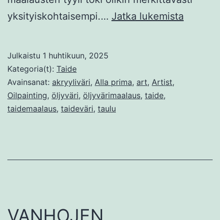
Alla
yksityiskohtaisempi.…
Jatka lukemista
prima
ja
Julkaistu
1 huhtikuun, 2025
muita
Kategoria(t):
Taide
modern
Avainsanat:
akryyliväri
,
Alla prima
,
art
,
Artist
,
Oilpainting
,
öljyväri
,
öljyvärimaalaus
,
taide
,
maalaus
taidemaalaus
,
taideväri
,
taulu
VANHOJEN