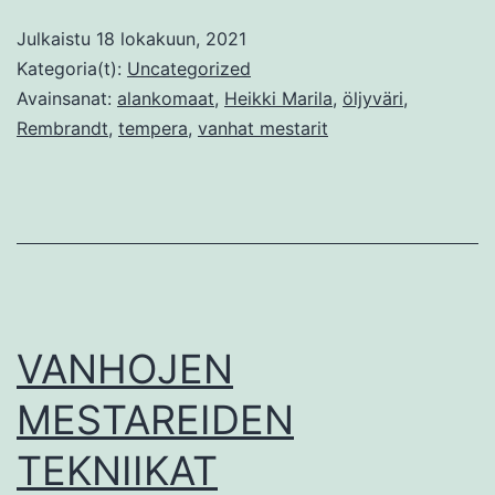
eli
Julkaistu
18 lokakuun, 2021
Heikki
Kategoria(t):
Uncategorized
Marilan
Avainsanat:
alankomaat
,
Heikki Marila
,
öljyväri
,
Rembrandt
,
tempera
,
vanhat mestarit
ja
Rembrandtin
tekniikka
VANHOJEN
MESTAREIDEN
TEKNIIKAT