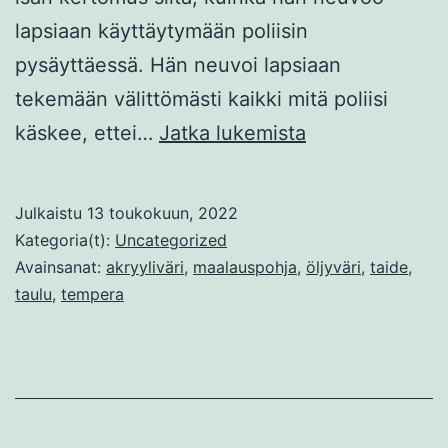
lapsiaan käyttäytymään poliisin
pysäyttäessä. Hän neuvoi lapsiaan
tekemään välittömästi kaikki mitä poliisi
Erään
käskee, ettei…
Jatka lukemista
maalauksen
anatomia
Julkaistu
13 toukokuun, 2022
Kategoria(t):
Uncategorized
Avainsanat:
akryyliväri
,
maalauspohja
,
öljyväri
,
taide
,
taulu
,
tempera