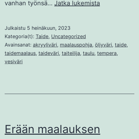
Miten
vanhan työnsä…
Jatka lukemista
maalataan
öljyväreillä
Julkaistu
5 heinäkuun, 2023
3.
Kategoria(t):
Taide
,
Uncategorized
Avainsanat:
akryyliväri
,
maalauspohja
,
öljyväri
,
taide
,
taidemaalaus
,
taideväri
,
taiteilija
,
taulu
,
tempera
,
vesiväri
Erään maalauksen