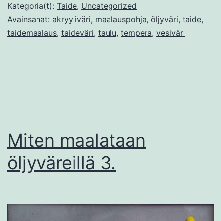
mallina
Kategoria(t):
Taide
,
Uncategorized
Avainsanat:
akryyliväri
,
maalauspohja
,
öljyväri
,
taide
,
taidemaalaus
,
taideväri
,
taulu
,
tempera
,
vesiväri
Miten maalataan
öljyväreillä 3.