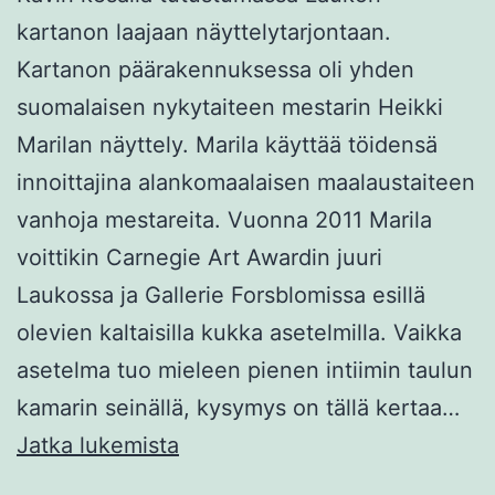
kartanon laajaan näyttelytarjontaan.
Kartanon päärakennuksessa oli yhden
suomalaisen nykytaiteen mestarin Heikki
Marilan näyttely. Marila käyttää töidensä
innoittajina alankomaalaisen maalaustaiteen
vanhoja mestareita. Vuonna 2011 Marila
voittikin Carnegie Art Awardin juuri
Laukossa ja Gallerie Forsblomissa esillä
olevien kaltaisilla kukka asetelmilla. Vaikka
asetelma tuo mieleen pienen intiimin taulun
kamarin seinällä, kysymys on tällä kertaa…
Laukosta
Jatka lukemista
Flaamiin