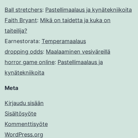
Ball stretchers
:
Pastellimaalaus ja kynätekniikoita
Faith Bryant
:
Mikä on taidetta ja kuka on
taiteilija?
Earnestorata
:
Temperamaalaus
dropping odds
:
Maalaaminen vesiväreillä
horror game online
:
Pastellimaalaus ja
kynätekniikoita
Meta
Kirjaudu sisään
Sisältösyöte
Kommenttisyöte
WordPress.org