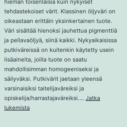
hieman toisenlaisia kuin nykyiset
tehdastekoiset värit. Klassinen öljyväri on
oikeastaan erittäin yksinkertainen tuote.
Väri sisältää hienoksi jauhettua pigmenttiä
ja pellavaöljyä, siinä kaikki. Nykyaikaisissa
putkiväreissä on kuitenkin käytetty usein
lisäaineita, joilla tuote on saatu
mahdollisimman homogeeniseksi ja
säilyväksi. Putkivärit jaetaan yleensä
varsinaisiksi taitelijaväreiksi ja
opiskelija/harrastajaväreiksi.…
Jatka
VANHOJEN
lukemista
MESTARIEN
ÖLJYVÄRI