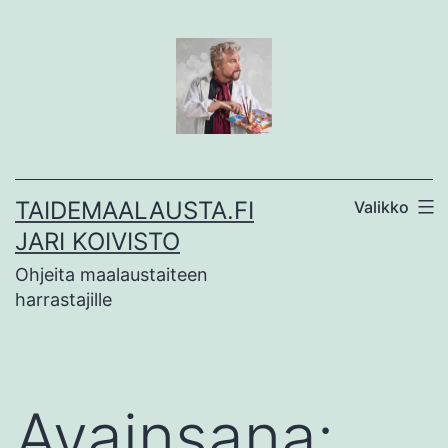
Siirry
sisältöön
TAIDEMAALAUSTA.FI
Valikko
JARI KOIVISTO
Ohjeita maalaustaiteen
harrastajille
Avainsana: