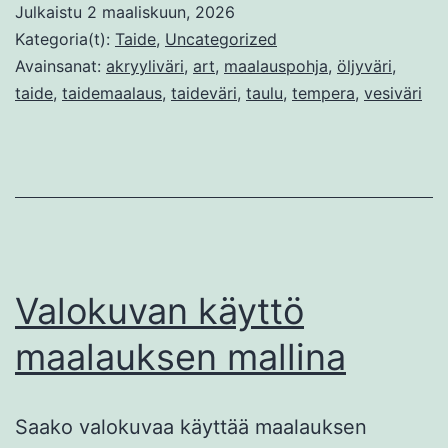
Julkaistu
2 maaliskuun, 2026
Kategoria(t):
Taide
,
Uncategorized
Avainsanat:
akryyliväri
,
art
,
maalauspohja
,
öljyväri
,
taide
,
taidemaalaus
,
taideväri
,
taulu
,
tempera
,
vesiväri
Valokuvan käyttö
maalauksen mallina
Saako valokuvaa käyttää maalauksen