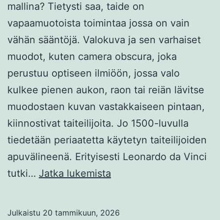
mallina? Tietysti saa, taide on
vapaamuotoista toimintaa jossa on vain
vähän sääntöjä. Valokuva ja sen varhaiset
muodot, kuten camera obscura, joka
perustuu optiseen ilmiöön, jossa valo
kulkee pienen aukon, raon tai reiän lävitse
muodostaen kuvan vastakkaiseen pintaan,
kiinnostivat taiteilijoita. Jo 1500-luvulla
tiedetään periaatetta käytetyn taiteilijoiden
apuvälineenä. Erityisesti Leonardo da Vinci
Valokuvan
tutki…
Jatka lukemista
käyttö
maalauksen
Julkaistu
20 tammikuun, 2026