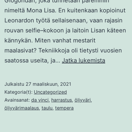
Giogondan, joka tunnetaan paremmin
nimeltä Mona Lisa. En kuitenkaan kopioinut
Leonardon työtä sellaisenaan, vaan rajasin
rouvan selfie–kokoon ja laitoin Lisan käteen
kännykän. Miten vanhat mestarit
maalasivat? Tekniikkoja oli tietysti vuosien
VANHOJ
saatossa useita, ja…
Jatka lukemista
MESTARE
TEKNIIKA
Julkaistu
27 maaliskuun, 2021
Kategoria(t):
Uncategorized
Avainsanat:
da vinci
,
harrastus
,
öljyväri
,
öljyvärimaalaus
,
taulu
,
tempera