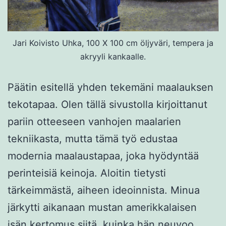
Jari Koivisto Uhka, 100 X 100 cm öljyväri, tempera ja
akryyli kankaalle.
Päätin esitellä yhden tekemäni maalauksen
tekotapaa. Olen tällä sivustolla kirjoittanut
pariin otteeseen vanhojen maalarien
tekniikasta, mutta tämä työ edustaa
modernia maalaustapaa, joka hyödyntää
perinteisiä keinoja. Aloitin tietysti
tärkeimmästä, aiheen ideoinnista. Minua
järkytti aikanaan mustan amerikkalaisen
isän kertomus siitä, kuinka hän neuvoo