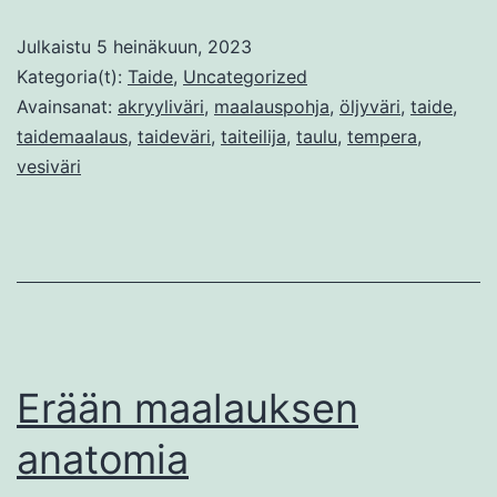
öljyväreillä
Julkaistu
5 heinäkuun, 2023
3.
Kategoria(t):
Taide
,
Uncategorized
Avainsanat:
akryyliväri
,
maalauspohja
,
öljyväri
,
taide
,
taidemaalaus
,
taideväri
,
taiteilija
,
taulu
,
tempera
,
vesiväri
Erään maalauksen
anatomia