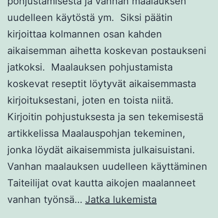
pohjustamisesta ja vanhan maalauksen
uudelleen käytöstä ym. Siksi päätin
kirjoittaa kolmannen osan kahden
aikaisemman aihetta koskevan postaukseni
jatkoksi. Maalauksen pohjustamista
koskevat reseptit löytyvät aikaisemmasta
kirjoituksestani, joten en toista niitä.
Kirjoitin pohjustuksesta ja sen tekemisestä
artikkelissa Maalauspohjan tekeminen,
jonka löydät aikaisemmista julkaisuistani.
Vanhan maalauksen uudelleen käyttäminen
Taiteilijat ovat kautta aikojen maalanneet
Miten
vanhan työnsä…
Jatka lukemista
maalataan