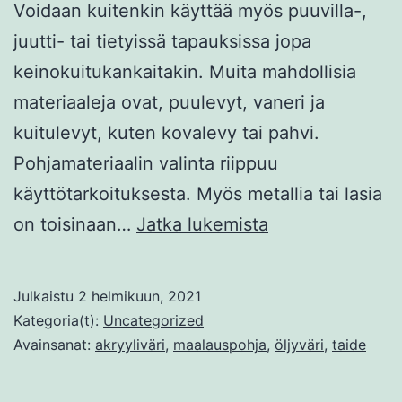
Voidaan kuitenkin käyttää myös puuvilla-,
juutti- tai tietyissä tapauksissa jopa
keinokuitukankaitakin. Muita mahdollisia
materiaaleja ovat, puulevyt, vaneri ja
kuitulevyt, kuten kovalevy tai pahvi.
Pohjamateriaalin valinta riippuu
käyttötarkoituksesta. Myös metallia tai lasia
Maalauspohjan
on toisinaan…
Jatka lukemista
tekeminen
Julkaistu
2 helmikuun, 2021
Kategoria(t):
Uncategorized
Avainsanat:
akryyliväri
,
maalauspohja
,
öljyväri
,
taide