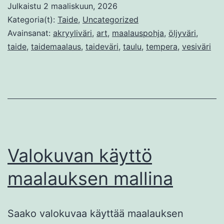
Julkaistu
2 maaliskuun, 2026
Kategoria(t):
Taide
,
Uncategorized
Avainsanat:
akryyliväri
,
art
,
maalauspohja
,
öljyväri
,
taide
,
taidemaalaus
,
taideväri
,
taulu
,
tempera
,
vesiväri
Valokuvan käyttö
maalauksen mallina
Saako valokuvaa käyttää maalauksen