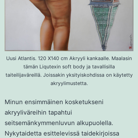
Uusi Atlantis. 120 X140 cm Akryyli kankaalle. Maalasin
tämän Liqutexin soft body ja tavallisilla
taiteilijaväreillä. Joissakin yksityiskohdissa on käytetty
akryylimustetta.
Minun ensimmäinen kosketukseni
akryyliväreihin tapahtui
seitsemänkymmenluvun alkupuolella.
Nykytaidetta esittelevissä taidekirjoissa