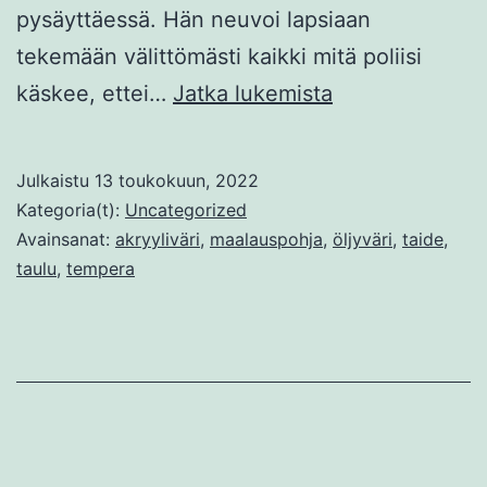
pysäyttäessä. Hän neuvoi lapsiaan
tekemään välittömästi kaikki mitä poliisi
Erään
käskee, ettei…
Jatka lukemista
maalauksen
anatomia
Julkaistu
13 toukokuun, 2022
Kategoria(t):
Uncategorized
Avainsanat:
akryyliväri
,
maalauspohja
,
öljyväri
,
taide
,
taulu
,
tempera