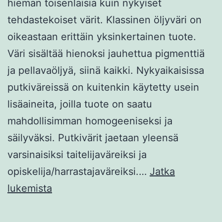
hieman toisenlaisia kuin nykyiset
tehdastekoiset värit. Klassinen öljyväri on
oikeastaan erittäin yksinkertainen tuote.
Väri sisältää hienoksi jauhettua pigmenttiä
ja pellavaöljyä, siinä kaikki. Nykyaikaisissa
putkiväreissä on kuitenkin käytetty usein
lisäaineita, joilla tuote on saatu
mahdollisimman homogeeniseksi ja
säilyväksi. Putkivärit jaetaan yleensä
varsinaisiksi taitelijaväreiksi ja
opiskelija/harrastajaväreiksi.…
Jatka
VANHOJEN
lukemista
MESTARIEN
ÖLJYVÄRI