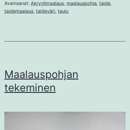
Avainsanat:
Akryylimaalaus
,
maalauspohja
,
taide
,
taidemaalaus
,
taideväri
,
taulu
Maalauspohjan
tekeminen