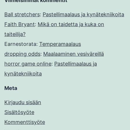
Viimeisimmät kommentit
Ball stretchers
:
Pastellimaalaus ja kynätekniikoita
Faith Bryant
:
Mikä on taidetta ja kuka on
taiteilija?
Earnestorata
:
Temperamaalaus
dropping odds
:
Maalaaminen vesiväreillä
horror game online
:
Pastellimaalaus ja
kynätekniikoita
Meta
Kirjaudu sisään
Sisältösyöte
Kommenttisyöte