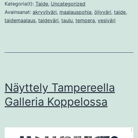
mallina
Kategoria(t):
Taide
,
Uncategorized
Avainsanat:
akryyliväri
,
maalauspohja
,
öljyväri
,
taide
,
taidemaalaus
,
taideväri
,
taulu
,
tempera
,
vesiväri
Näyttely Tampereella
Galleria Koppelossa