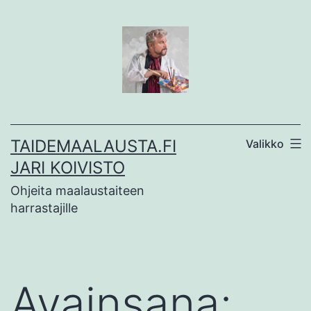
Siirry
sisältöön
TAIDEMAALAUSTA.FI
Valikko
JARI KOIVISTO
Ohjeita maalaustaiteen
harrastajille
Avainsana: