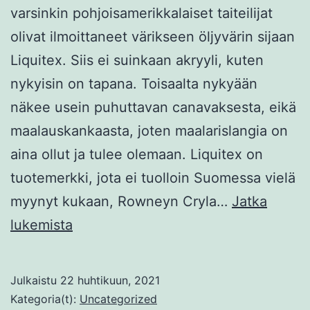
varsinkin pohjoisamerikkalaiset taiteilijat
olivat ilmoittaneet värikseen öljyvärin sijaan
Liquitex. Siis ei suinkaan akryyli, kuten
nykyisin on tapana. Toisaalta nykyään
näkee usein puhuttavan canavaksesta, eikä
maalauskankaasta, joten maalarislangia on
aina ollut ja tulee olemaan. Liquitex on
tuotemerkki, jota ei tuolloin Suomessa vielä
myynyt kukaan, Rowneyn Cryla…
Jatka
Akryylivärit
lukemista
Julkaistu
22 huhtikuun, 2021
Kategoria(t):
Uncategorized