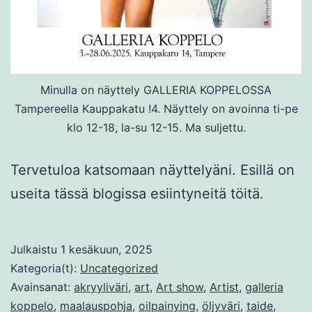
Minulla on näyttely GALLERIA KOPPELOSSA
Tampereella Kauppakatu !4. Näyttely on avoinna ti-pe
klo 12-18, la-su 12-15. Ma suljettu.
Tervetuloa katsomaan näyttelyäni. Esillä on
useita tässä blogissa esiintyneitä töitä.
Julkaistu
1 kesäkuun, 2025
Kategoria(t):
Uncategorized
Avainsanat:
akryyliväri
,
art
,
Art show
,
Artist
,
galleria
koppelo
,
maalauspohja
,
oilpainying
,
öljyväri
,
taide
,