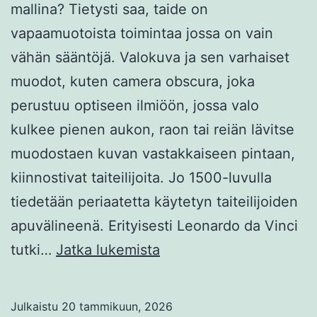
mallina? Tietysti saa, taide on
vapaamuotoista toimintaa jossa on vain
vähän sääntöjä. Valokuva ja sen varhaiset
muodot, kuten camera obscura, joka
perustuu optiseen ilmiöön, jossa valo
kulkee pienen aukon, raon tai reiän lävitse
muodostaen kuvan vastakkaiseen pintaan,
kiinnostivat taiteilijoita. Jo 1500-luvulla
tiedetään periaatetta käytetyn taiteilijoiden
apuvälineenä. Erityisesti Leonardo da Vinci
Valokuvan
tutki…
Jatka lukemista
käyttö
maalauksen
Julkaistu
20 tammikuun, 2026